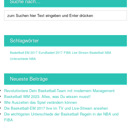
Suche nach…
Schlagwörter
Basketball EM 2017
EuroBasket 2017
FIBA
Live Stream Basketball
NBA
Unterschiede NBA
Neueste Beiträge
Revolutioniere Dein Basketball-Team mit modernem Management
Basketball WM 2023: Alles, was Du wissen musst!
Wie Auszeiten das Spiel verändern können
Die Basketball-EM 2017 live im TV und Live-Stream ansehen
Die wichtigsten Unterschiede der Basketball Regeln in der NBA und
FIBA