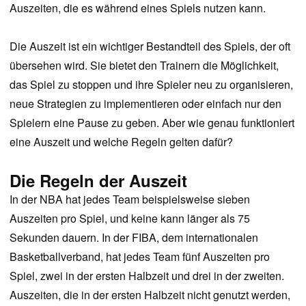
Auszeiten, die es während eines Spiels nutzen kann.
Die Auszeit ist ein wichtiger Bestandteil des Spiels, der oft
übersehen wird. Sie bietet den Trainern die Möglichkeit,
das Spiel zu stoppen und ihre Spieler neu zu organisieren,
neue Strategien zu implementieren oder einfach nur den
Spielern eine Pause zu geben. Aber wie genau funktioniert
eine Auszeit und welche Regeln gelten dafür?
Die Regeln der Auszeit
In der NBA hat jedes Team beispielsweise sieben
Auszeiten pro Spiel, und keine kann länger als 75
Sekunden dauern. In der FIBA, dem internationalen
Basketballverband, hat jedes Team fünf Auszeiten pro
Spiel, zwei in der ersten Halbzeit und drei in der zweiten.
Auszeiten, die in der ersten Halbzeit nicht genutzt werden,